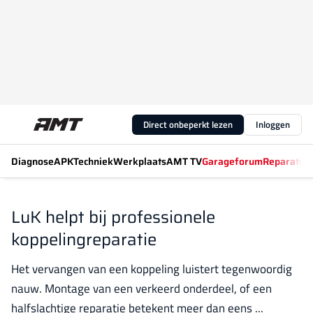
Direct onbeperkt lezen
Inloggen
Diagnose
APK
Techniek
Werkplaats
AMT TV
Garageforum
Reparatiew
LuK helpt bij professionele
koppelingreparatie
Het vervangen van een koppeling luistert tegenwoordig
nauw. Montage van een verkeerd onderdeel, of een
halfslachtige reparatie betekent meer dan eens ...