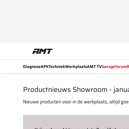
Diagnose
APK
Techniek
Werkplaats
AMT TV
Garageforum
R
Productnieuws Showroom - janu
Nieuwe producten voor in de werkplaats, altijd go