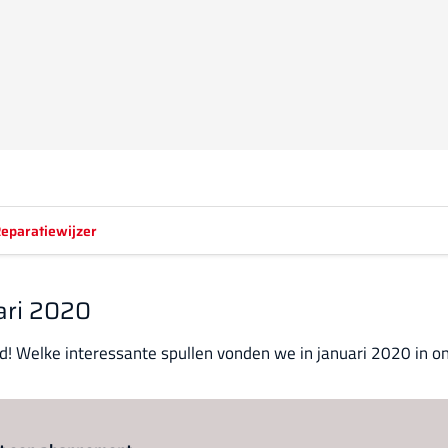
eparatiewijzer
ari 2020
ed! Welke interessante spullen vonden we in januari 2020 in o
Log in
om dit artikel te lezen.