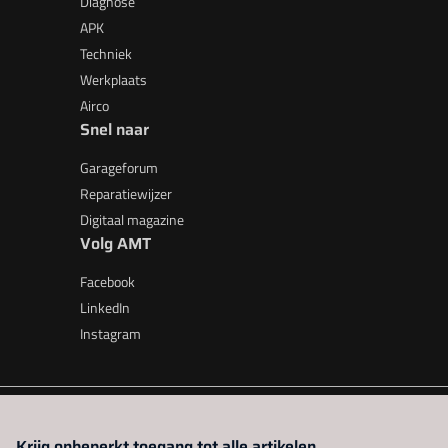
Diagnose
APK
Techniek
Werkplaats
Airco
Snel naar
Garageforum
Reparatiewijzer
Digitaal magazine
Volg AMT
Facebook
LinkedIn
Instagram
AMT is onderdeel van VMN media. Lees in
ons manifest
waar V
Krijg onbeperkt toegang tot alle artikelen.
beleid
|
Privacy instellingen