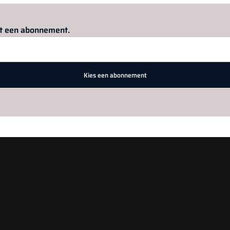
Log in
om dit artikel te lezen.
met een abonnement.
Kies een abonnement