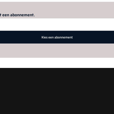
Log in
om dit artikel te lezen.
met een abonnement.
Kies een abonnement