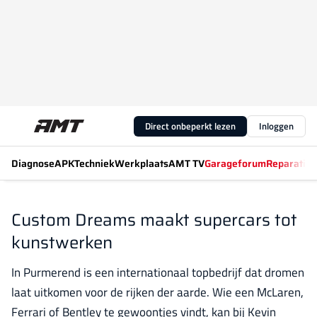
Direct onbeperkt lezen
Inloggen
Diagnose
APK
Techniek
Werkplaats
AMT TV
Garageforum
Reparatiew
Custom Dreams maakt supercars tot
kunstwerken
In Purmerend is een internationaal topbedrijf dat dromen
laat uitkomen voor de rijken der aarde. Wie een McLaren,
Ferrari of Bentley te gewoontjes vindt, kan bij Kevin