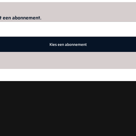
Log in
om dit artikel te lezen.
met een abonnement.
Kies een abonnement