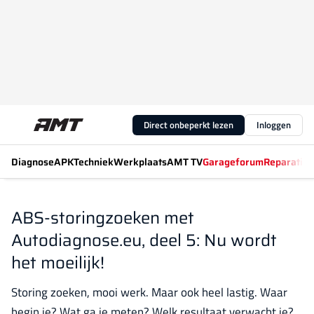
Direct onbeperkt lezen
Inloggen
Diagnose
APK
Techniek
Werkplaats
AMT TV
Garageforum
Reparatiew
ABS-storingzoeken met
Autodiagnose.eu, deel 5: Nu wordt
het moeilijk!
Storing zoeken, mooi werk. Maar ook heel lastig. Waar
begin je? Wat ga je meten? Welk resultaat verwacht je?