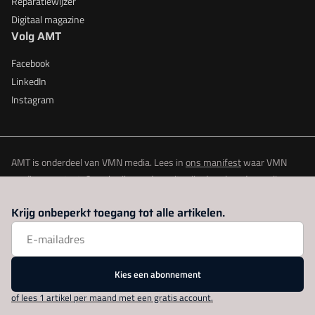
Reparatiewijzer
Digitaal magazine
Volg AMT
Facebook
LinkedIn
Instagram
AMT is onderdeel van VMN media. Lees in
ons manifest
waar VMN
media voor staat. Op gebruik van deze site zijn de volgende regelingen
van toepassing:
Algemene Voorwaarden
en
Privacy en Cookie beleid
|
Krijg onbeperkt toegang tot alle artikelen.
Privacy instellingen
Kies een abonnement
of lees 1 artikel per maand met een gratis account.