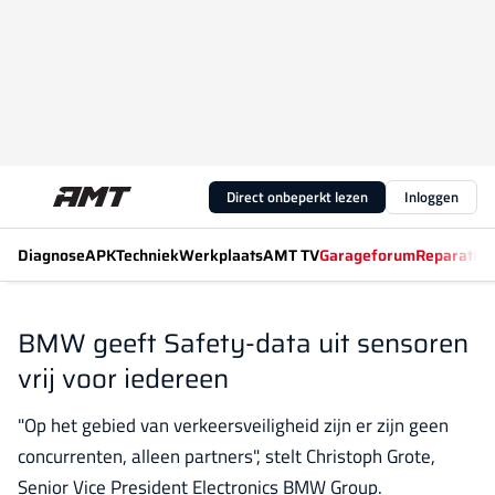
Direct onbeperkt lezen
Inloggen
Diagnose
APK
Techniek
Werkplaats
AMT TV
Garageforum
Reparatiew
BMW geeft Safety-data uit sensoren
vrij voor iedereen
"Op het gebied van verkeersveiligheid zijn er zijn geen
concurrenten, alleen partners", stelt Christoph Grote,
Senior Vice President Electronics BMW Group.