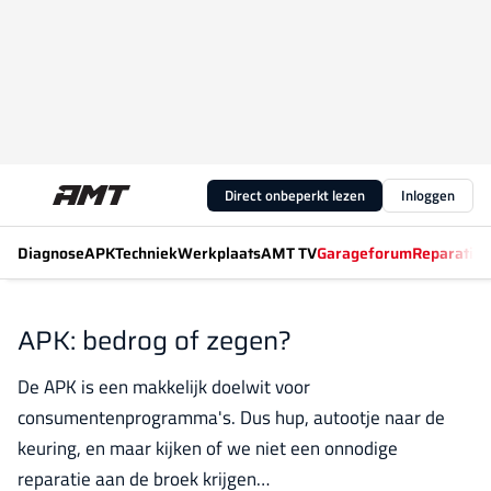
Direct onbeperkt lezen
Inloggen
Diagnose
APK
Techniek
Werkplaats
AMT TV
Garageforum
Reparatiew
APK: bedrog of zegen?
De APK is een makkelijk doelwit voor
consumentenprogramma's. Dus hup, autootje naar de
keuring, en maar kijken of we niet een onnodige
reparatie aan de broek krijgen…