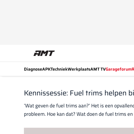
Diagnose
APK
Techniek
Werkplaats
AMT TV
Garageforum
R
Kennissessie: Fuel trims helpen b
'Wat geven de fuel trims aan?' Het is een opvalle
probleem. Hoe kan dat? Wat doen de fuel trims en w