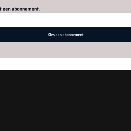
Log in
om dit artikel te lezen.
met een abonnement.
Kies een abonnement