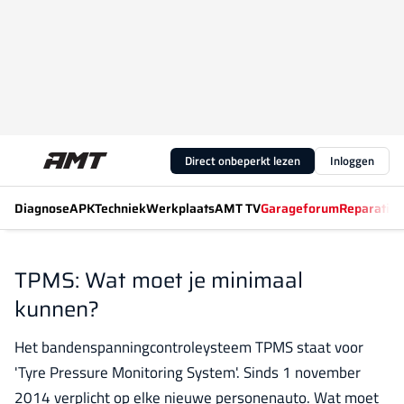
Direct onbeperkt lezen
Inloggen
Diagnose
APK
Techniek
Werkplaats
AMT TV
Garageforum
Reparatiew
TPMS: Wat moet je minimaal
kunnen?
Het bandenspanningcontroleysteem TPMS staat voor
'Tyre Pressure Monitoring System'. Sinds 1 november
2014 verplicht op elke nieuwe personenauto. Wat moet