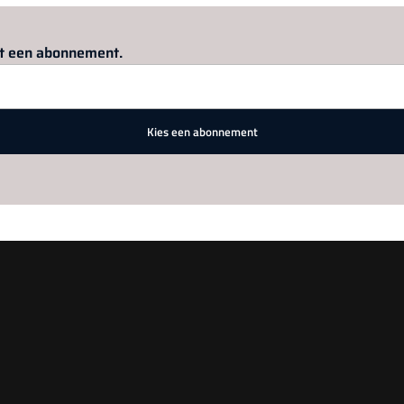
Log in
om dit artikel te lezen.
met een abonnement.
Kies een abonnement