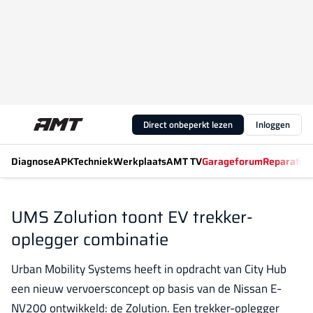
Direct onbeperkt lezen
Inloggen
Diagnose
APK
Techniek
Werkplaats
AMT TV
Garageforum
Reparatiew
UMS Zolution toont EV trekker-
oplegger combinatie
Urban Mobility Systems heeft in opdracht van City Hub
een nieuw vervoersconcept op basis van de Nissan E-
NV200 ontwikkeld: de Zolution. Een trekker-oplegger