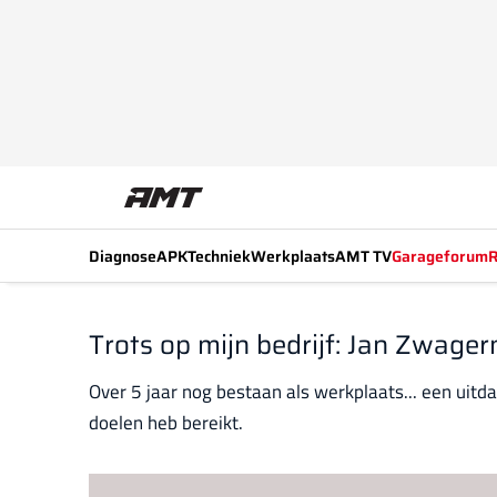
Diagnose
APK
Techniek
Werkplaats
AMT TV
Garageforum
R
Trots op mijn bedrijf: Jan Zwage
Over 5 jaar nog bestaan als werkplaats... een uitd
doelen heb bereikt.