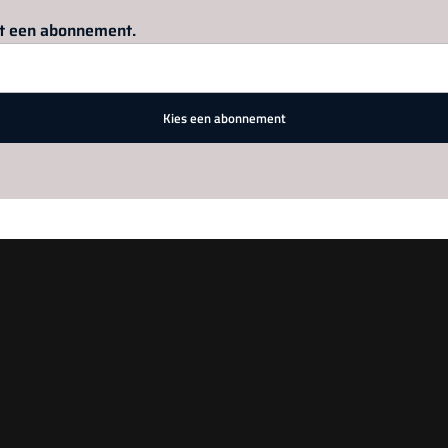
Log in
om dit artikel te lezen.
met een abonnement.
Kies een abonnement