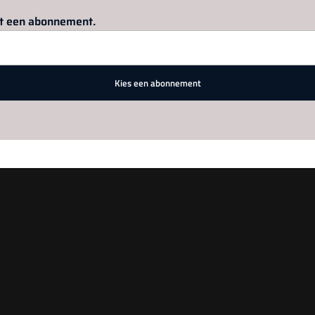
Log in
om dit artikel te lezen.
met een abonnement.
Kies een abonnement