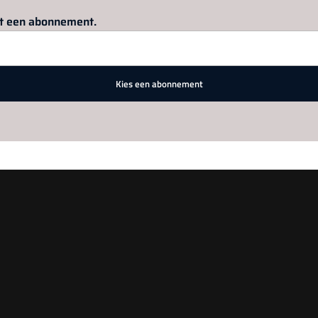
Log in
om dit artikel te lezen.
met een abonnement.
Kies een abonnement