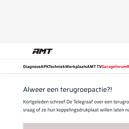
Diagnose
APK
Techniek
Werkplaats
AMT TV
Garageforum
R
Alweer een terugroepactie?!
Kortgeleden schreef De Telegraaf over een terugr
vraag of ze hun koppelingsdrukplaat willen laten na