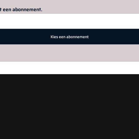
Log in
om dit artikel te lezen.
met een abonnement.
Kies een abonnement