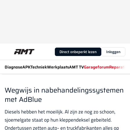
Direct onbeperkt lezen
Inloggen
Diagnose
APK
Techniek
Werkplaats
AMT TV
Garageforum
Reparatiew
Wegwijs in nabehandelingssystemen
met AdBlue
Diesels hebben het moeilijk. Al zijn ze nog zo schoon,
sjoemelgate staat op hun kleppendeksel gebeiteld.
Ondertussen zetten auto- en truckfabrikanten alles op