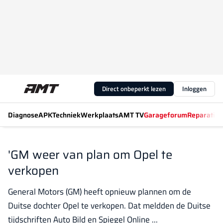
Direct onbeperkt lezen
Inloggen
Diagnose
APK
Techniek
Werkplaats
AMT TV
Garageforum
Reparatiew
'GM weer van plan om Opel te
verkopen
General Motors (GM) heeft opnieuw plannen om de
Duitse dochter Opel te verkopen. Dat meldden de Duitse
tijdschriften Auto Bild en Spiegel Online ...