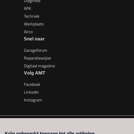
Diagnose
APK
Techniek
Werkplaats
Airco
Snel naar
Garageforum
Reparatiewijzer
Digitaal magazine
Volg AMT
Facebook
LinkedIn
Instagram
AMT is onderdeel van VMN media. Lees in
ons manifest
waar V
Krijg onbeperkt toegang tot alle artikelen.
beleid
|
Privacy instellingen