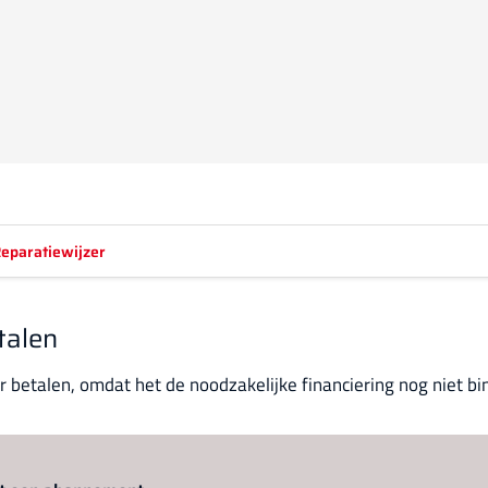
eparatiewijzer
talen
 betalen, omdat het de noodzakelijke financiering nog niet bi
Log in
om dit artikel te lezen.