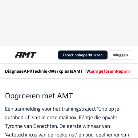
Direct onbeperkt lezen
Inloggen
Diagnose
APK
Techniek
Werkplaats
AMT TV
Garageforum
Reparatiew
Opgroeien met AMT
Een aanmelding voor het trainingstraject 'Grip op je
autobedrijf' valt in onze mailbox. Eéntje die opvalt:
Tyronne van Genechten. De eerste winnaar van
'Autotechnicus van de Toekomst' en oud-deelnemer van