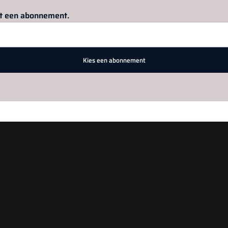
Log in
om dit artikel te lezen.
met een abonnement.
Kies een abonnement