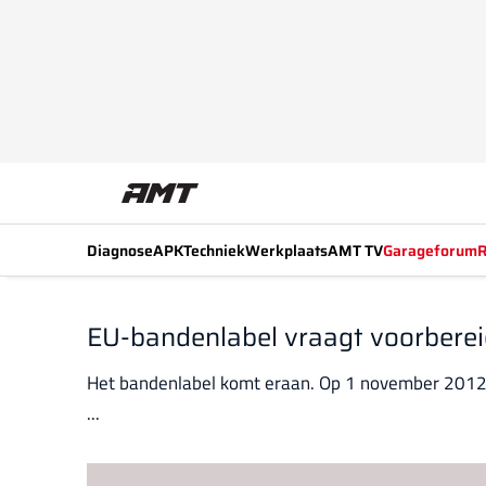
Diagnose
APK
Techniek
Werkplaats
AMT TV
Garageforum
R
EU-bandenlabel vraagt voorbereid
Het bandenlabel komt eraan. Op 1 november 2012 
...