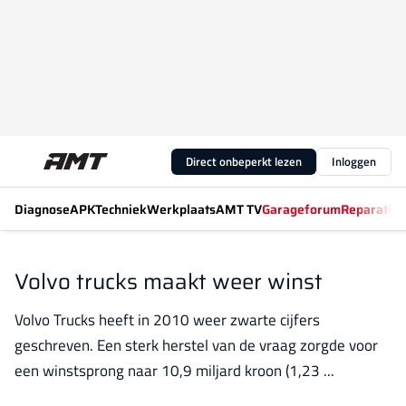
Direct onbeperkt lezen
Inloggen
Diagnose
APK
Techniek
Werkplaats
AMT TV
Garageforum
Reparatiew
Volvo trucks maakt weer winst
Volvo Trucks heeft in 2010 weer zwarte cijfers
geschreven. Een sterk herstel van de vraag zorgde voor
een winstsprong naar 10,9 miljard kroon (1,23 ...