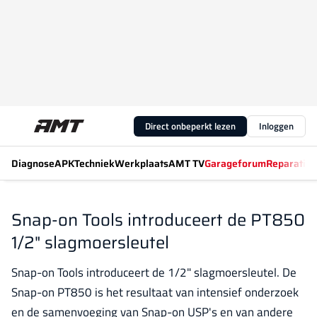
Direct onbeperkt lezen
Inloggen
Diagnose
APK
Techniek
Werkplaats
AMT TV
Garageforum
Reparatiew
Snap-on Tools introduceert de PT850
1/2" slagmoersleutel
Snap-on Tools introduceert de 1/2" slagmoersleutel. De
Snap-on PT850 is het resultaat van intensief onderzoek
en de samenvoeging van Snap-on USP's en van andere