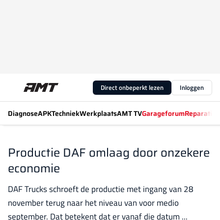
Direct onbeperkt lezen
Inloggen
Diagnose
APK
Techniek
Werkplaats
AMT TV
Garageforum
Reparatiew
Productie DAF omlaag door onzekere
economie
DAF Trucks schroeft de productie met ingang van 28
november terug naar het niveau van voor medio
september. Dat betekent dat er vanaf die datum ...