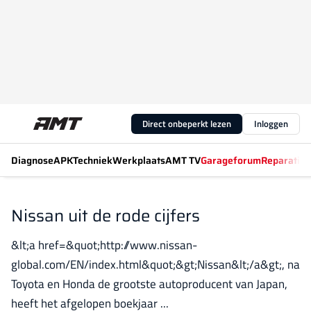
Direct onbeperkt lezen
Inloggen
Diagnose
APK
Techniek
Werkplaats
AMT TV
Garageforum
Reparatiew
Nissan uit de rode cijfers
&lt;a href=&quot;http://www.nissan-
global.com/EN/index.html&quot;&gt;Nissan&lt;/a&gt;, na
Toyota en Honda de grootste autoproducent van Japan,
heeft het afgelopen boekjaar ...