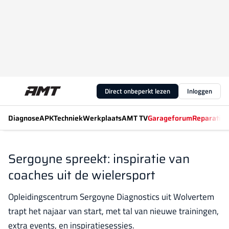
Direct onbeperkt lezen
Inloggen
Diagnose
APK
Techniek
Werkplaats
AMT TV
Garageforum
Reparatiew
Sergoyne spreekt: inspiratie van
coaches uit de wielersport
Opleidingscentrum Sergoyne Diagnostics uit Wolvertem
trapt het najaar van start, met tal van nieuwe trainingen,
extra events, en inspiratiesessies.