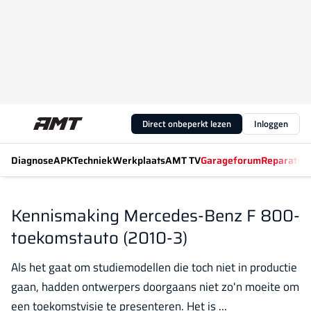
Direct onbeperkt lezen
Inloggen
Diagnose
APK
Techniek
Werkplaats
AMT TV
Garageforum
Reparatiew
Kennismaking Mercedes-Benz F 800-
toekomstauto (2010-3)
Als het gaat om studiemodellen die toch niet in productie
gaan, hadden ontwerpers doorgaans niet zo'n moeite om
een toekomstvisie te presenteren. Het is ...