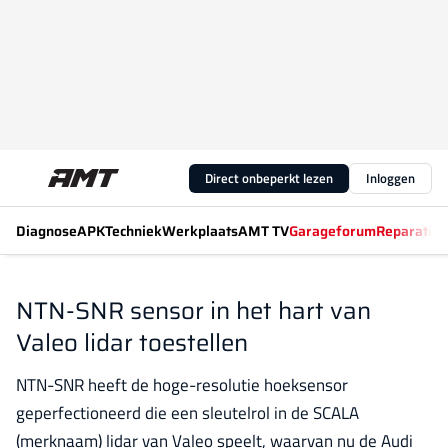
Direct onbeperkt lezen
Inloggen
Diagnose
APK
Techniek
Werkplaats
AMT TV
Garageforum
Reparatiew
NTN-SNR sensor in het hart van
Valeo lidar toestellen
NTN-SNR heeft de hoge-resolutie hoeksensor
geperfectioneerd die een sleutelrol in de SCALA
(merknaam) lidar van Valeo speelt, waarvan nu de Audi