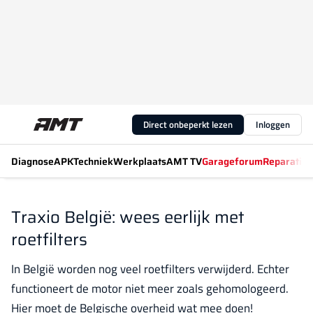
Direct onbeperkt lezen
Inloggen
Diagnose
APK
Techniek
Werkplaats
AMT TV
Garageforum
Reparatiew
Traxio België: wees eerlijk met
roetfilters
In België worden nog veel roetfilters verwijderd. Echter
functioneert de motor niet meer zoals gehomologeerd.
Hier moet de Belgische overheid wat mee doen!