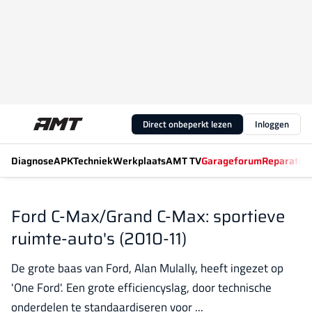
Direct onbeperkt lezen
Inloggen
Diagnose
APK
Techniek
Werkplaats
AMT TV
Garageforum
Reparatiew
Ford C-Max/Grand C-Max: sportieve
ruimte-auto's (2010-11)
De grote baas van Ford, Alan Mulally, heeft ingezet op
'One Ford'. Een grote efficiencyslag, door technische
onderdelen te standaardiseren voor ...