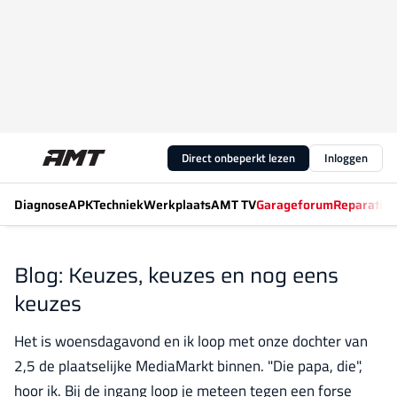
Direct onbeperkt lezen
Inloggen
Diagnose
APK
Techniek
Werkplaats
AMT TV
Garageforum
Reparatiew
Blog: Keuzes, keuzes en nog eens
keuzes
Het is woensdagavond en ik loop met onze dochter van
2,5 de plaatselijke MediaMarkt binnen. "Die papa, die",
hoor ik. Bij de ingang loop je meteen tegen een forse