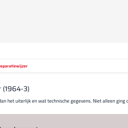
eparatiewijzer
 (1964-3)
n het uiterlijk en wat technische gegevens. Niet alleen ging o
Log in
om dit artikel te lezen.