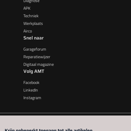
Diagnose
APK
Techniek
Werkplaats
Airco
Snel naar
Garageforum
Reparatiewijzer
Digitaal magazine
Volg AMT
Facebook
LinkedIn
Instagram
AMT is onderdeel van VMN media. Lees in
ons manifest
waar V
Krijg onbeperkt toegang tot alle artikelen.
beleid
|
Privacy instellingen