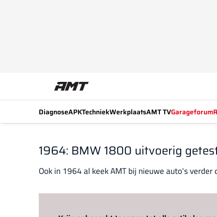
Diagnose
APK
Techniek
Werkplaats
AMT TV
Garageforum
R
1964: BMW 1800 uitvoerig getest
Ook in 1964 al keek AMT bij nieuwe auto's verder da