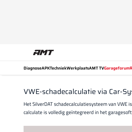
Diagnose
APK
Techniek
Werkplaats
AMT TV
Garageforum
R
VWE-schadecalculatie via Car-S
Het SilverDAT schadecalculatiesysteem van VWE is
calculate is volledig geïntegreerd in het garages