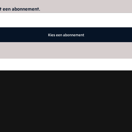
Log in
om dit artikel te lezen.
met een abonnement.
Kies een abonnement