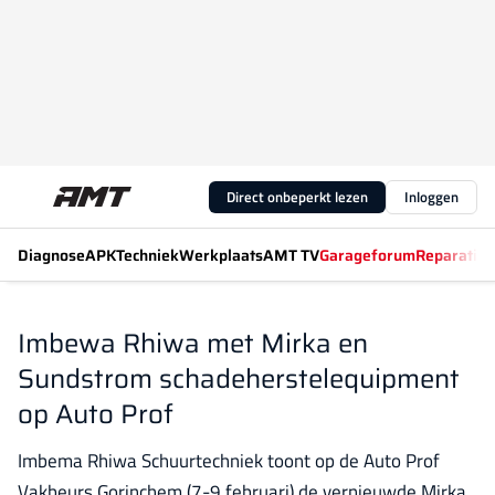
Direct onbeperkt lezen
Inloggen
Diagnose
APK
Techniek
Werkplaats
AMT TV
Garageforum
Reparatiew
Imbewa Rhiwa met Mirka en
Sundstrom schadeherstelequipment
op Auto Prof
Imbema Rhiwa Schuurtechniek toont op de Auto Prof
Vakbeurs Gorinchem (7-9 februari) de vernieuwde Mirka