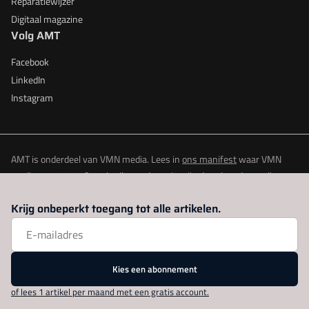
Reparatiewijzer
Digitaal magazine
Volg AMT
Facebook
LinkedIn
Instagram
AMT is onderdeel van VMN media. Lees in
ons manifest
waar VMN
media voor staat. Op gebruik van deze site zijn de volgende regelingen
van toepassing:
Algemene Voorwaarden
en
Privacy en Cookie beleid
|
Krijg onbeperkt toegang tot alle artikelen.
Privacy instellingen
Kies een abonnement
of lees 1 artikel per maand met een gratis account.