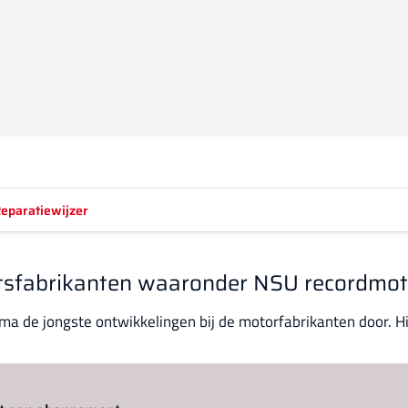
eparatiewijzer
ietsfabrikanten waaronder NSU recordmot
a de jongste ontwikkelingen bij de motorfabrikanten door. Hij
Log in
om dit artikel te lezen.