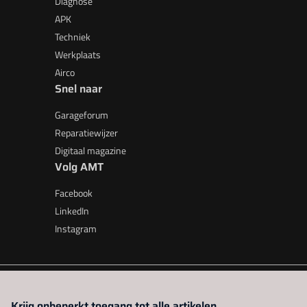
Diagnose
APK
Techniek
Werkplaats
Airco
Snel naar
Garageforum
Reparatiewijzer
Digitaal magazine
Volg AMT
Facebook
LinkedIn
Instagram
AMT is onderdeel van VMN media. Lees in
ons manifest
waar V
Krijg onbeperkt toegang tot alle artikelen.
beleid
|
Privacy instellingen