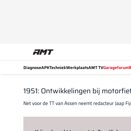
Diagnose
APK
Techniek
Werkplaats
AMT TV
Garageforum
R
1951: Ontwikkelingen bij motorf
Net voor de TT van Assen neemt redacteur Jaap Fijm