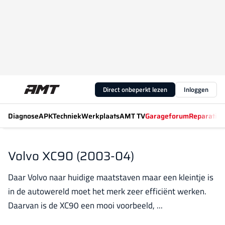
Direct onbeperkt lezen
Inloggen
Diagnose
APK
Techniek
Werkplaats
AMT TV
Garageforum
Reparatiew
Volvo XC90 (2003-04)
Daar Volvo naar huidige maatstaven maar een kleintje is
in de autowereld moet het merk zeer efficiënt werken.
Daarvan is de XC90 een mooi voorbeeld, ...