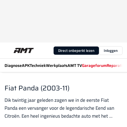
Direct onbeperkt lezen
Inloggen
Diagnose
APK
Techniek
Werkplaats
AMT TV
Garageforum
Reparatiew
Fiat Panda (2003-11)
Dik twintig jaar geleden zagen we in de eerste Fiat
Panda een vervanger voor de legendarische Eend van
Citroën. Een heel ingenieus bedachte auto met het ...