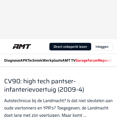
Direct onbeperkt lezen
Inloggen
Diagnose
APK
Techniek
Werkplaats
AMT TV
Garageforum
Reparatiew
CV90: high tech pantser-
infanterievoertuig (2009-4)
Autotechnicus bij de Landmacht? Is dat niet sleutelen aan
oude viertonners en YPR's? Toegegeven, de Landmacht
doet lang met zijn voertuigen. Maar komt ...