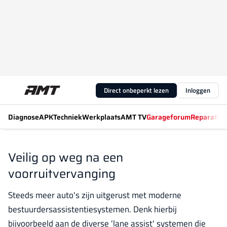
Direct onbeperkt lezen
Inloggen
Diagnose
APK
Techniek
Werkplaats
AMT TV
Garageforum
Reparatiew
Veilig op weg na een
voorruitvervanging
Steeds meer auto's zijn uitgerust met moderne
bestuurdersassistentiesystemen. Denk hierbij
bijvoorbeeld aan de diverse 'lane assist' systemen die