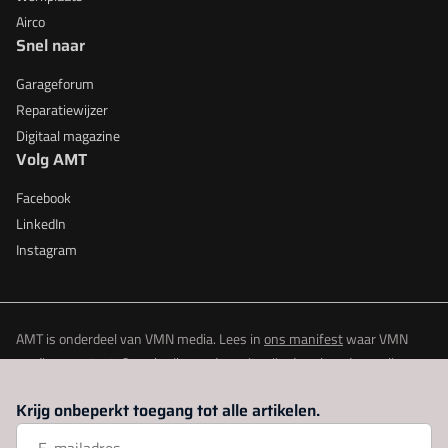
Airco
Snel naar
Garageforum
Reparatiewijzer
Digitaal magazine
Volg AMT
Facebook
LinkedIn
Instagram
AMT is onderdeel van VMN media. Lees in
ons manifest
waar VMN
media voor staat. Op gebruik van deze site zijn de volgende regelingen
van toepassing:
Algemene Voorwaarden
en
Privacy en Cookie beleid
|
Krijg onbeperkt toegang tot alle artikelen.
Privacy instellingen