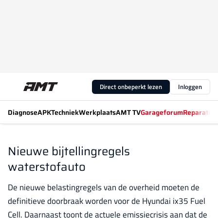
Direct onbeperkt lezen
Inloggen
Diagnose
APK
Techniek
Werkplaats
AMT TV
Garageforum
Reparatiew
Nieuwe bijtellingregels
waterstofauto
De nieuwe belastingregels van de overheid moeten de
definitieve doorbraak worden voor de Hyundai ix35 Fuel
Cell. Daarnaast toont de actuele emissiecrisis aan dat de