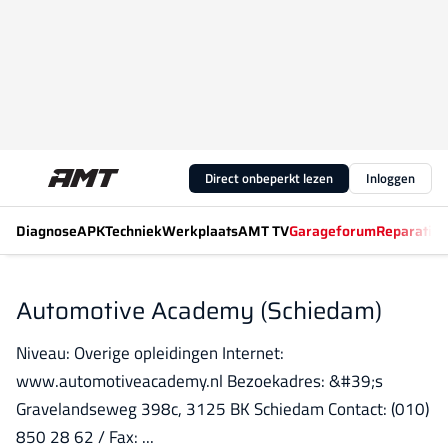
Direct onbeperkt lezen
Inloggen
Diagnose
APK
Techniek
Werkplaats
AMT TV
Garageforum
Reparatiew
Automotive Academy (Schiedam)
Niveau: Overige opleidingen Internet:
www.automotiveacademy.nl Bezoekadres: &#39;s
Gravelandseweg 398c, 3125 BK Schiedam Contact: (010)
850 28 62 / Fax: ...