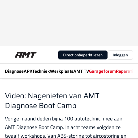
Direct onbeperkt lezen
Inloggen
Diagnose
APK
Techniek
Werkplaats
AMT TV
Garageforum
Reparatiew
Video: Nagenieten van AMT
Diagnose Boot Camp
Vorige maand deden bijna 100 autotechnici mee aan
AMT Diagnose Boot Camp. In acht teams volgden ze
twaalf workshops. Van ABS-storing tot aircostoring en