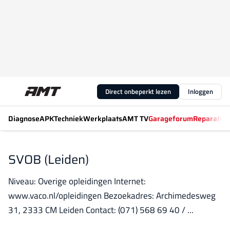
Direct onbeperkt lezen
Inloggen
Diagnose
APK
Techniek
Werkplaats
AMT TV
Garageforum
Reparatiew
SVOB (Leiden)
Niveau: Overige opleidingen Internet:
www.vaco.nl/opleidingen Bezoekadres: Archimedesweg
31, 2333 CM Leiden Contact: (071) 568 69 40 / ...