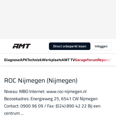
Direct onbeperkt lezen
Inloggen
Diagnose
APK
Techniek
Werkplaats
AMT TV
Garageforum
Reparatiew
ROC Nijmegen (Nijmegen)
Niveau: MBO Internet: www.roc-nijmegen.nl
Bezoekadres: Energieweg 25, 6541 CW Nijmegen
Contact: 0900 96 09 / Fax: (024) 890 42 22 Bij een
centrum ...