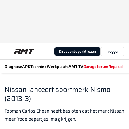
Direct onbeperkt lezen
Inloggen
Diagnose
APK
Techniek
Werkplaats
AMT TV
Garageforum
Reparatiew
Nissan lanceert sportmerk Nismo
(2013-3)
Topman Carlos Ghosn heeft besloten dat het merk Nissan
meer 'rode pepertjes' mag krijgen.