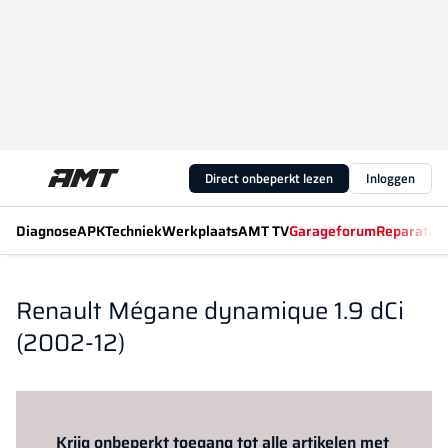
Direct onbeperkt lezen
Inloggen
Diagnose
APK
Techniek
Werkplaats
AMT TV
Garageforum
Reparatiew
Renault Mégane dynamique 1.9 dCi
(2002-12)
Log in
om dit artikel te lezen.
Krijg onbeperkt toegang tot alle artikelen met