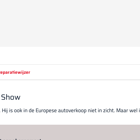
eparatiewijzer
o Show
. Hij is ook in de Europese autoverkoop niet in zicht. Maar wel 
Log in
om dit artikel te lezen.