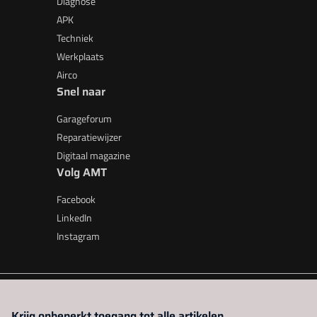
Diagnose
APK
Techniek
Werkplaats
Airco
Snel naar
Garageforum
Reparatiewijzer
Digitaal magazine
Volg AMT
Facebook
LinkedIn
Instagram
AMT is onderdeel van VMN media. Lees in
ons manifest
waar V
Krijg onbeperkt toegang tot alle artikelen.
beleid
|
Privacy instellingen