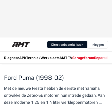
Direct onbeperkt lezen
Inloggen
Diagnose
APK
Techniek
Werkplaats
AMT TV
Garageforum
Reparatiew
Ford Puma (1998-02)
Met de nieuwe Fiesta hebben de eerste met Yamaha
ontwikkelde Zetec-SE motoren hun intrede gedaan. Aan
deze moderne 1.25 en 1.4 liter vierkleppenmotoren ...