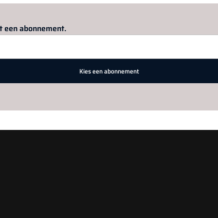
Log in
om dit artikel te lezen.
met een abonnement.
Kies een abonnement