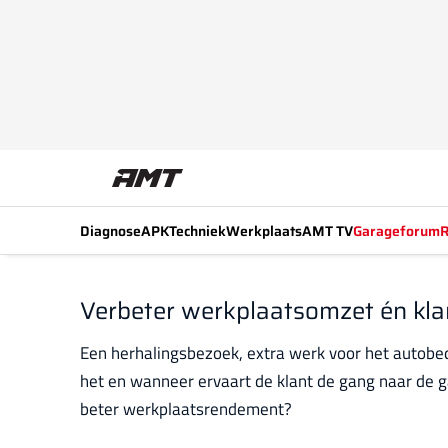
Diagnose
APK
Techniek
Werkplaats
AMT TV
Garageforum
R
Verbeter werkplaatsomzet én kla
Een herhalingsbezoek, extra werk voor het autobedr
het en wanneer ervaart de klant de gang naar de g
beter werkplaatsrendement?